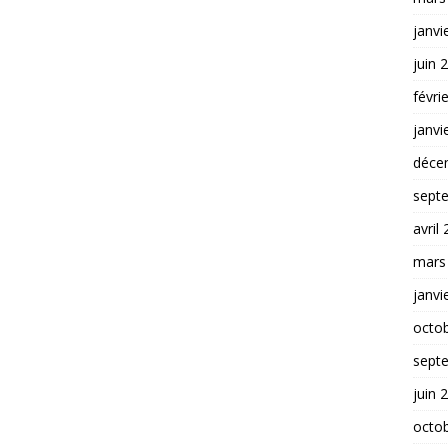
janvi
juin 
févri
janvi
déce
sept
avril
mars
janvi
octo
sept
juin 
octo