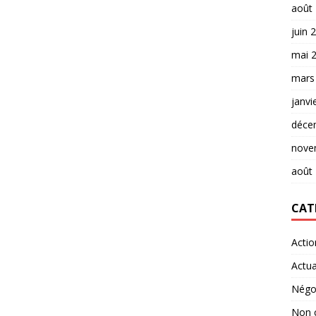
août
juin 
mai 
mars
janvi
déce
nove
août
CAT
Actio
Actua
Négo
Non 