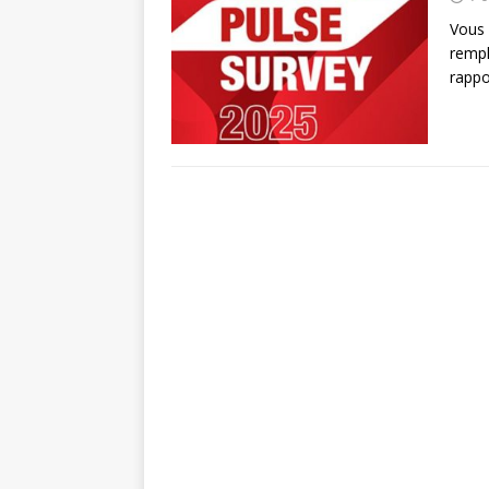
Vous 
rempl
rappo