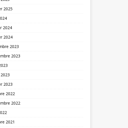
er 2025
2024
er 2024
er 2024
mbre 2023
embre 2023
 2023
 2023
er 2023
bre 2022
embre 2022
2022
bre 2021