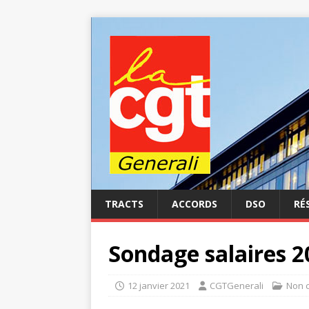
TRACTS
ACCORDS
DSO
RÉ
Sondage salaires 20
12 janvier 2021
CGTGenerali
Non 