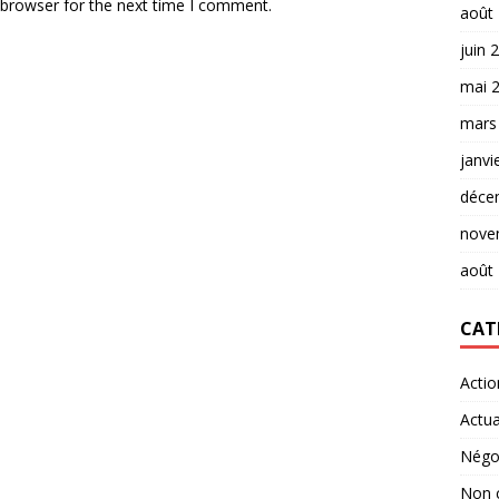
 browser for the next time I comment.
août
juin 
mai 
mars
janvi
déce
nove
août
CAT
Actio
Actua
Négo
Non 