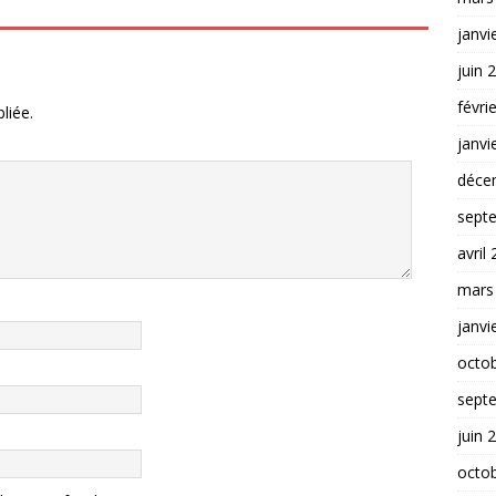
janvi
juin 
févri
liée.
janvi
déce
sept
avril
mars
janvi
octo
sept
juin 
octo