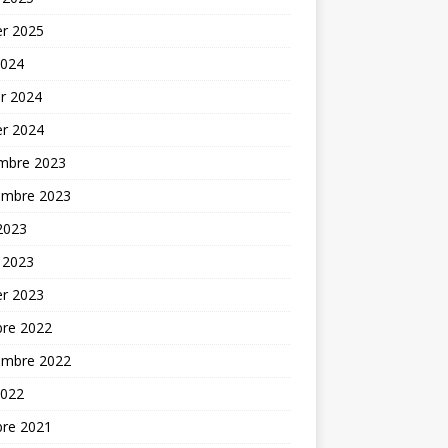
er 2025
2024
er 2024
er 2024
mbre 2023
embre 2023
 2023
 2023
er 2023
bre 2022
embre 2022
2022
bre 2021