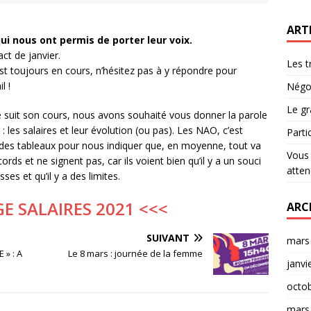
.
ART
ui nous ont permis de porter leur voix.
ct de janvier.
Les t
st toujours en cours, n’hésitez pas à y répondre pour
l !
Négoc
Le gr
e suit son cours, nous avons souhaité vous donner la parole
: les salaires et leur évolution (ou pas). Les NAO, c’est
Parti
 des tableaux pour nous indiquer que, en moyenne, tout va
Vous 
rds et ne signent pas, car ils voient bien qu’il y a un souci
atten
es et qu’il y a des limites.
E SALAIRES 2021 <<<
ARC
SUIVANT
mars
 » : A
Le 8 mars : journée de la femme
janvi
octo
mars